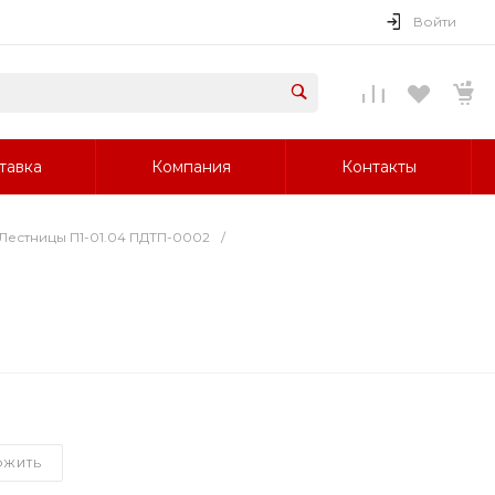
Войти
тавка
Компания
Контакты
Лестницы П1-01.04 ПДТП-0002
/
ОЖИТЬ