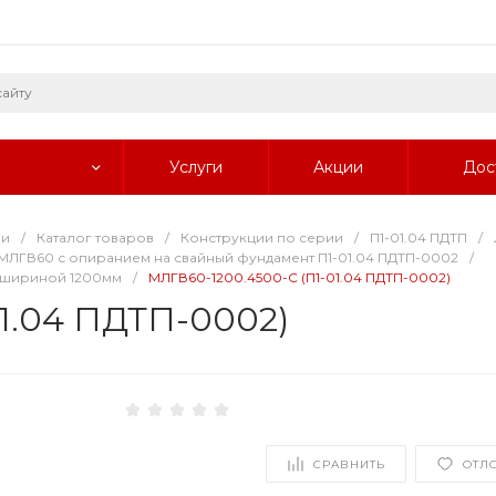
Услуги
Акции
Дос
ии
/
Каталог товаров
/
Конструкции по серии
/
П1-01.04 ПДТП
/
ЛГВ60 с опиранием на свайный фундамент П1-01.04 ПДТП-0002
/
 шириной 1200мм
/
МЛГВ60-1200.4500-С (П1-01.04 ПДТП-0002)
1.04 ПДТП-0002)
СРАВНИТЬ
ОТЛ