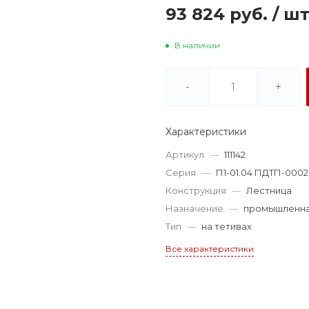
93 824 руб.
/
ш
В наличии
-
+
Характеристики
Артикул
—
111142
Серия
—
П1-01.04 ПДТП-0002
Конструкция
—
Лестница
Назначение
—
промышленн
Тип
—
на тетивах
Все характеристики