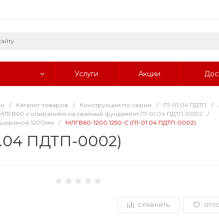
Услуги
Акции
Дос
ии
/
Каталог товаров
/
Конструкции по серии
/
П1-01.04 ПДТП
/
ЛГВ60 с опиранием на свайный фундамент П1-01.04 ПДТП-0002
/
 шириной 1200мм
/
МЛГВ60-1200.1250-С (П1-01.04 ПДТП-0002)
1.04 ПДТП-0002)
СРАВНИТЬ
ОТЛ