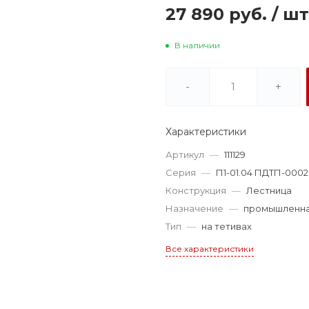
27 890 руб.
/
шт
В наличии
-
+
Характеристики
Артикул
—
111129
Серия
—
П1-01.04 ПДТП-0002
Конструкция
—
Лестница
Назначение
—
промышленн
Тип
—
на тетивах
Все характеристики