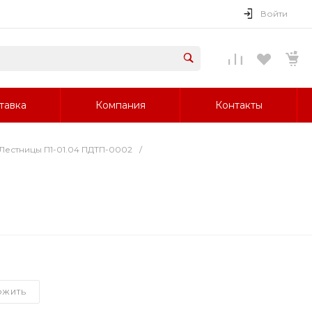
Войти
тавка
Компания
Контакты
Лестницы П1-01.04 ПДТП-0002
/
ОЖИТЬ