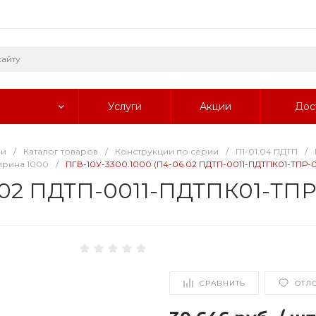
Услуги
Акции
Дос
ии
/
Каталог товаров
/
Конструкции по серии
/
П1-01.04 ПДТП
/
рина 1000
/
ПГВ-10У-3300.1000 (П4-06.02 ПДТП-0011-ПДТПК01-ТПР-0
.02 ПДТП-0011-ПДТПК01-ТПР-
СРАВНИТЬ
ОТЛ