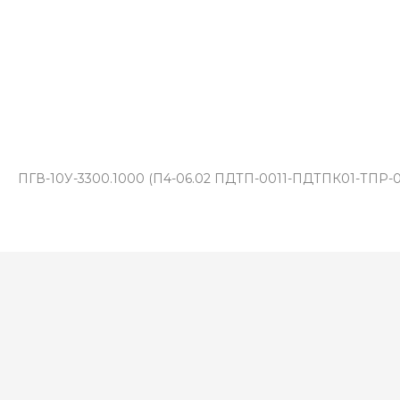
ПГВ-10У-3300.1000 (П4-06.02 ПДТП-0011-ПДТПК01-ТПР-0