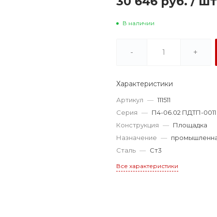
30 646 руб.
/
шт
В наличии
-
+
Характеристики
Артикул
—
111511
Серия
—
П4-06.02 ПДТП-0011
Конструкция
—
Площадка
Назначение
—
промышленн
Сталь
—
Ст3
Все характеристики