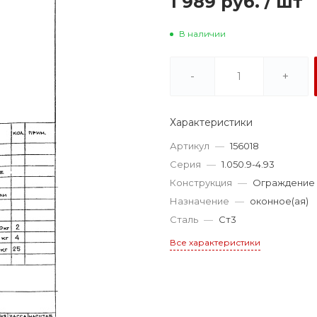
1 989 руб.
/
шт
В наличии
-
+
Характеристики
Артикул
—
156018
Серия
—
1.050.9-4.93
Конструкция
—
Ограждение
Назначение
—
оконное(ая)
Сталь
—
Ст3
Все характеристики