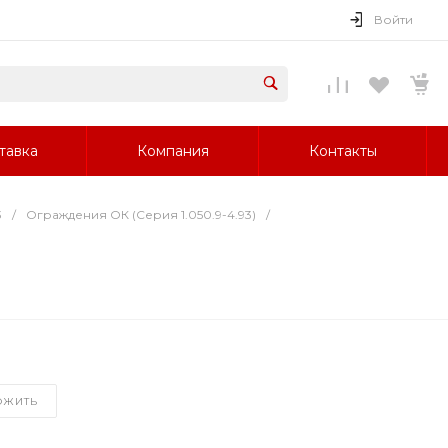
Войти
тавка
Компания
Контакты
3
/
Ограждения ОК (Серия 1.050.9-4.93)
/
ОЖИТЬ