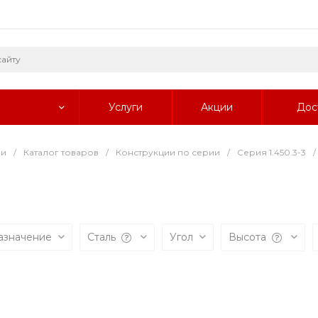
Услуги
Акции
Дос
ии
/
Каталог товаров
/
Конструкции по серии
/
Серия 1.450.3-3
/
азначение
Сталь
Угол
Высота