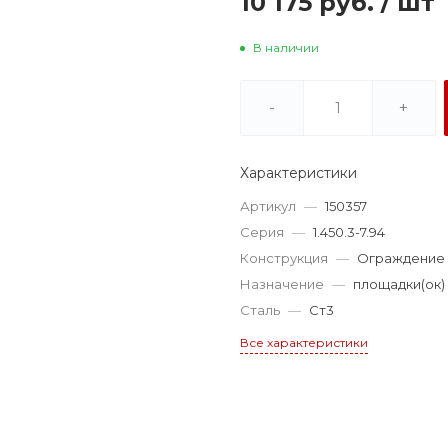
10 175 руб.
/
шт
В наличии
-
+
Характеристики
Артикул
—
150357
Серия
—
1.450.3-7.94
Конструкция
—
Ограждение
Назначение
—
площадки(ок)
Сталь
—
Ст3
Все характеристики