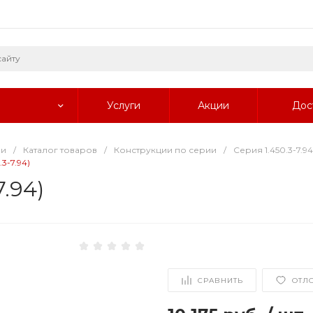
Услуги
Акции
Дос
ии
/
Каталог товаров
/
Конструкции по серии
/
Серия 1.450.3-7.94
3-7.94)
.94)
СРАВНИТЬ
ОТЛ