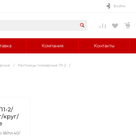
Войти
тавка
Компания
Контакты
арные
/
Лестницы пожарные П1-2
/
1-2/
г/круг/
е
р.18/пл.40/