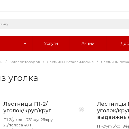
Услуги
Акции
Дос
ии
/
Каталог товаров
/
Лестницы металлические
/
Лестницы пож
з уголка
Лестницы П1-2/
Лестницы П
уголок/круг/круг
уголок/кру
выдвижны
П1-2/уголок 75/круг 25/круг
25/полоса 40
1
П1-2/уг.75/кр.18/к