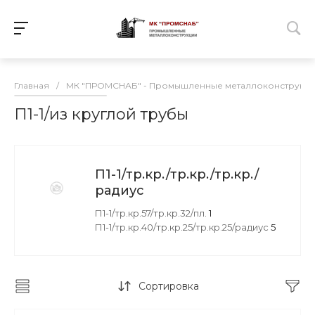
Главная
/
МК "ПРОМСНАБ" - Промышленные металлоконструкц
П1-1/из круглой трубы
П1-1/тр.кр./тр.кр./тр.кр./
радиус
П1-1/тр.кр.57/тр.кр.32/пл.
1
П1-1/тр.кр.40/тр.кр.25/тр.кр.25/радиус
5
Сортировка