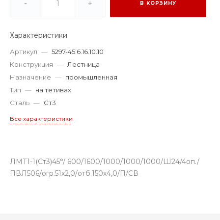
-
+
В КОРЗИНУ
Характеристики
Артикул
—
5297-45.6.16.10.10
Конструкция
—
Лестница
Назначение
—
промышленная
Тип
—
на тетивах
Сталь
—
Ст3
Все характеристики
ЛМТ1-1(Ст3)45°/ 600/1600/1000/1000/1000/Ш24/4оп./
ПВЛ506/огр.51х2,0/отб.150х4,0/П/СВ