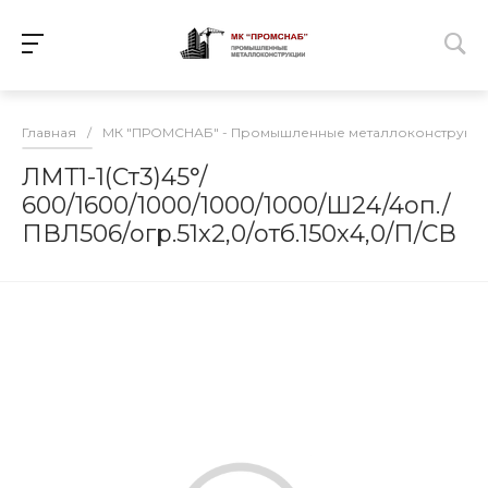
Главная
/
МК "ПРОМСНАБ" - Промышленные металлоконструкц
ЛМТ1-1(Ст3)45°/
600/1600/1000/1000/1000/Ш24/4оп./
ПВЛ506/огр.51х2,0/отб.150х4,0/П/СВ