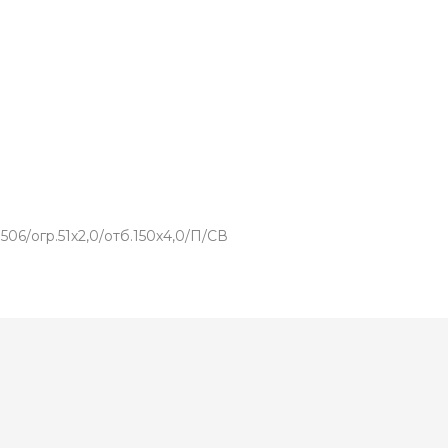
6/огр.51х2,0/отб.150х4,0/П/СВ