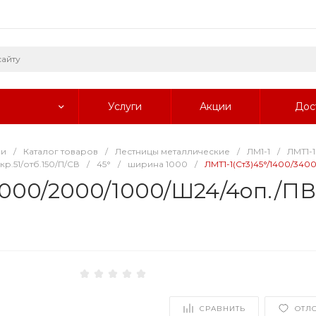
Услуги
Акции
Дос
ии
/
Каталог товаров
/
Лестницы металлические
/
ЛМ1-1
/
ЛМТ1-1
р.51/отб.150/П/СВ
/
45°
/
ширина 1000
/
ЛМТ1-1(Ст3)45°/1400/340
1000/2000/1000/Ш24/4оп./ПВЛ
СРАВНИТЬ
ОТЛ