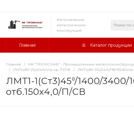
Изготовление
металлических
конструкций
Главная
Каталог продукции
Главная
/
МК "ПРОМСНАБ" - Промышленные металлоконструкц
/
ЛМТШВ1-1/Ш24/4/огр.кр./П/СВ
/
ЛМТШВ1-1/Ш24/4/ПВЛ506/огр.к
ЛМТ1-1(Ст3)45°/1400/3400/
отб.150х4,0/П/СВ