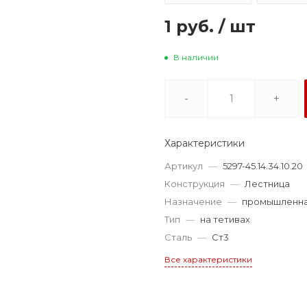
1 руб.
/
шт
В наличии
-
+
Характеристики
Артикул
—
5297-45.14.34.10.20
Конструкция
—
Лестница
Назначение
—
промышленн
Тип
—
на тетивах
Сталь
—
Ст3
Все характеристики