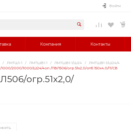
Войти
тавка
Компания
Контакты
/
ЛМТШ1-1
/
ЛМТШВ1-1
/
ЛМТШВ1-1/Ш24
/
ЛМТШВ1-1/Ш24/4
0/1000/2000/1000/Ш24/4оп./ПВЛ506/огр.51х2,0/отб.150х4,0/П/СВ
506/огр.51х2,0/
ОЖИТЬ