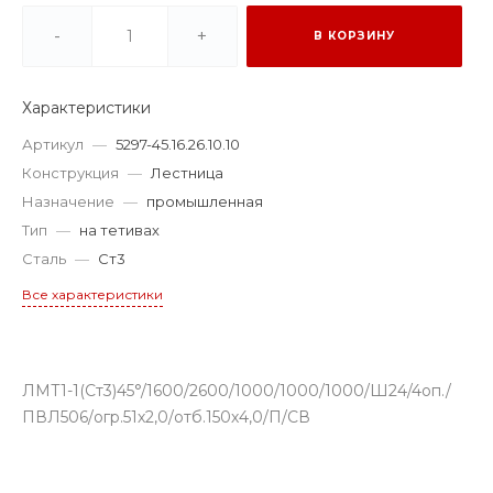
-
+
В КОРЗИНУ
Характеристики
Артикул
—
5297-45.16.26.10.10
Конструкция
—
Лестница
Назначение
—
промышленная
Тип
—
на тетивах
Сталь
—
Ст3
Все характеристики
ЛМТ1-1(Ст3)45°/1600/2600/1000/1000/1000/Ш24/4оп./
ПВЛ506/огр.51х2,0/отб.150х4,0/П/СВ