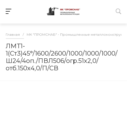
Главная
/
МК "ПРОМСНАБ" - Промышленные металлоконструкц
ЛМТ1-
1(Ст3)45°/1600/2600/1000/1000/1000/
Ш24/4оп./ПВЛ506/огр.51х2,0/
отб.150х4,0/П/СВ