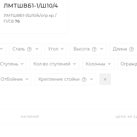
ЛМТШВБ1-1/Ш10/4
ЛМТШВБ1-1/Ш10/4/огр.кр./
П/СБ
76
Сталь
Угол
Высота
Длина
Ступень
Кол-во ступеней
Колонны
Ограж
Отбойник
Крепление стойки
НАЛИЧИЕ
ЦЕНА ЗА Е