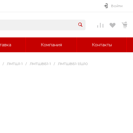
Войти
тавка
Компания
Контакты
/
ЛМТШ1-1
/
ЛМТШВБ1-1
/
ЛМТШВБ1-1/Ш10