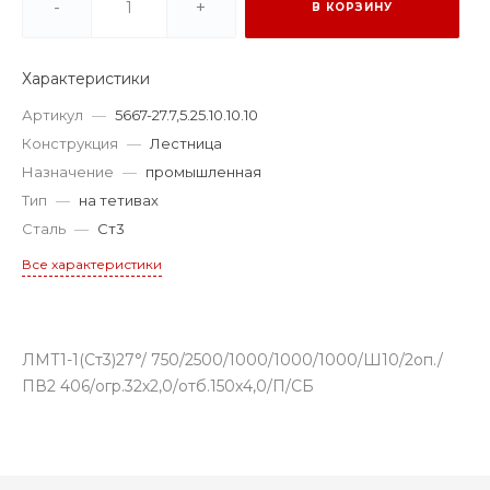
-
+
В КОРЗИНУ
Характеристики
Артикул
—
5667-27.7,5.25.10.10.10
Конструкция
—
Лестница
Назначение
—
промышленная
Тип
—
на тетивах
Сталь
—
Ст3
Все характеристики
ЛМТ1-1(Ст3)27°/ 750/2500/1000/1000/1000/Ш10/2оп./
ПВ2 406/огр.32х2,0/отб.150х4,0/П/СБ