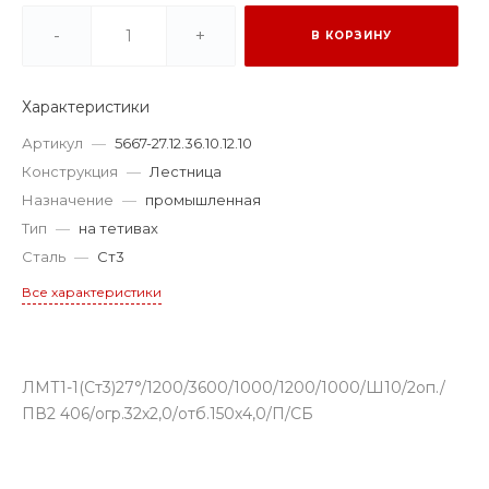
-
+
В КОРЗИНУ
Характеристики
Артикул
—
5667-27.12.36.10.12.10
Конструкция
—
Лестница
Назначение
—
промышленная
Тип
—
на тетивах
Сталь
—
Ст3
Все характеристики
ЛМТ1-1(Ст3)27°/1200/3600/1000/1200/1000/Ш10/2оп./
ПВ2 406/огр.32х2,0/отб.150х4,0/П/СБ