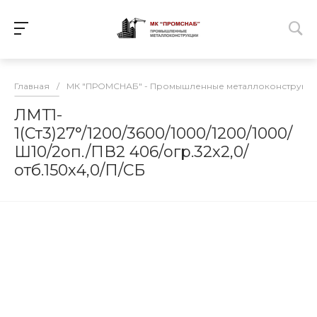
Главная
/
МК "ПРОМСНАБ" - Промышленные металлоконструкц
ЛМТ1-
1(Ст3)27°/1200/3600/1000/1200/1000/
Ш10/2оп./ПВ2 406/огр.32х2,0/
отб.150х4,0/П/СБ