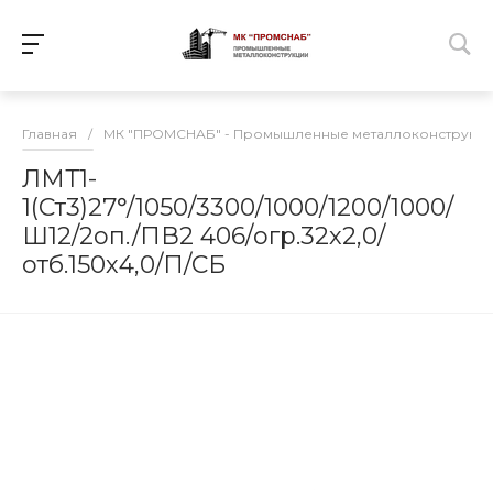
Главная
/
МК "ПРОМСНАБ" - Промышленные металлоконструкц
ЛМТ1-
1(Ст3)27°/1050/3300/1000/1200/1000/
Ш12/2оп./ПВ2 406/огр.32х2,0/
отб.150х4,0/П/СБ