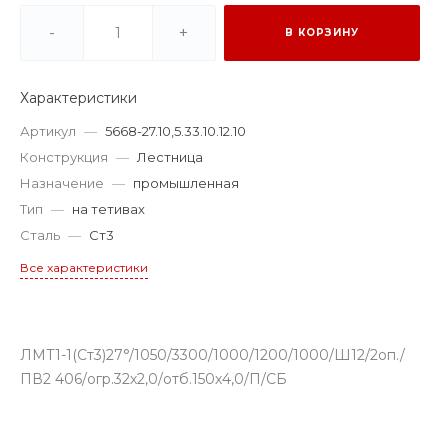
-
+
В КОРЗИНУ
Характеристики
Артикул
—
5668-27.10,5.33.10.12.10
Конструкция
—
Лестница
Назначение
—
промышленная
Тип
—
на тетивах
Сталь
—
Ст3
Все характеристики
ЛМТ1-1(Ст3)27°/1050/3300/1000/1200/1000/Ш12/2оп./
ПВ2 406/огр.32х2,0/отб.150х4,0/П/СБ