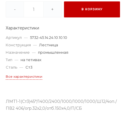
-
+
В КОРЗИНУ
Характеристики
Артикул
—
5732-45.14.24.10.10.10
Конструкция
—
Лестница
Назначение
—
промышленная
Тип
—
на тетивах
Сталь
—
Ст3
Все характеристики
ЛМТ1-1(Ст3)45°/1400/2400/1000/1000/1000/Ш12/4оп./
ПВ2 406/огр.32х2,0/отб.150х4,0/П/СБ