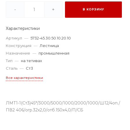
-
+
В КОРЗИНУ
Характеристики
Артикул
—
5732-45.30.50.10.20.10
Конструкция
—
Лестница
Назначение
—
промышленная
Тип
—
на тетивах
Сталь
—
Ст3
Все характеристики
ЛМТ1-1(Ст3)45°/3000/5000/1000/2000/1000/Ш12/4оп./
ПВ2 406/огр.32х2,0/отб.150х4,0/П/СБ