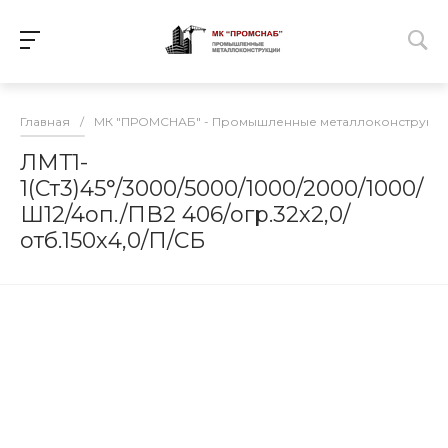
Главная
/
МК "ПРОМСНАБ" - Промышленные металлоконструкц
ЛМТ1-
1(Ст3)45°/3000/5000/1000/2000/1000/
Ш12/4оп./ПВ2 406/огр.32х2,0/
отб.150х4,0/П/СБ