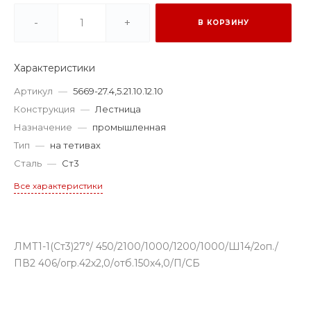
-
+
В КОРЗИНУ
Характеристики
Артикул
—
5669-27.4,5.21.10.12.10
Конструкция
—
Лестница
Назначение
—
промышленная
Тип
—
на тетивах
Сталь
—
Ст3
Все характеристики
ЛМТ1-1(Ст3)27°/ 450/2100/1000/1200/1000/Ш14/2оп./
ПВ2 406/огр.42х2,0/отб.150х4,0/П/СБ