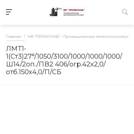
Главная
/
МК "ПРОМСНАБ" - Промышленные металлоконструкц
ЛМТ1-
1(Ст3)27°/1050/3100/1000/1000/1000/
Ш14/2оп./ПВ2 406/огр.42х2,0/
отб.150х4,0/П/СБ