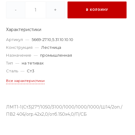
-
+
В КОРЗИНУ
Характеристики
Артикул
—
5669-27.10,5.31.10.10.10
Конструкция
—
Лестница
Назначение
—
промышленная
Тип
—
на тетивах
Сталь
—
Ст3
Все характеристики
ЛМТ1-1(Ст3)27°/1050/3100/1000/1000/1000/Ш14/2оп./
ПВ2 406/огр.42х2,0/отб.150х4,0/П/СБ