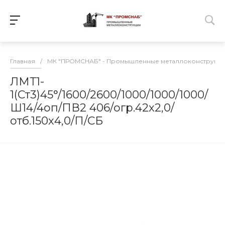
Главная
/
МК "ПРОМСНАБ" - Промышленные металлоконструкц
ЛМТ1-
1(Ст3)45°/1600/2600/1000/1000/1000/
Ш14/4оп/ПВ2 406/огр.42х2,0/
отб.150х4,0/П/СБ