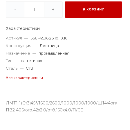
-
+
В КОРЗИНУ
Характеристики
Артикул
—
5661-45.16.26.10.10.10
Конструкция
—
Лестница
Назначение
—
промышленная
Тип
—
на тетивах
Сталь
—
Ст3
Все характеристики
ЛМТ1-1(Ст3)45°/1600/2600/1000/1000/1000/Ш14/4оп/
ПВ2 406/огр.42х2,0/отб.150х4,0/П/СБ