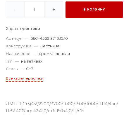
-
+
В КОРЗИНУ
Характеристики
Артикул
—
5661-45.22.37.10.15.10
Конструкция
—
Лестница
Назначение
—
промышленная
Тип
—
на тетивах
Сталь
—
Ст3
Все характеристики
ЛМТ1-1(Ст3)45°/2200/3700/1000/1500/1000/Ш14/4оп/
ПВ2 406/огр.42х2,0/отб.150х4,0/П/СБ