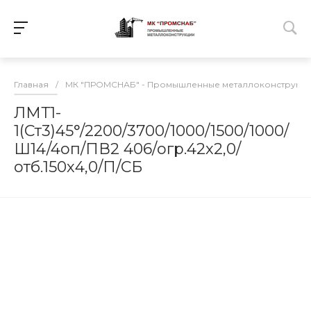
Главная
/
МК "ПРОМСНАБ" - Промышленные металлоконструкц
ЛМТ1-
1(Ст3)45°/2200/3700/1000/1500/1000/
Ш14/4оп/ПВ2 406/огр.42х2,0/
отб.150х4,0/П/СБ