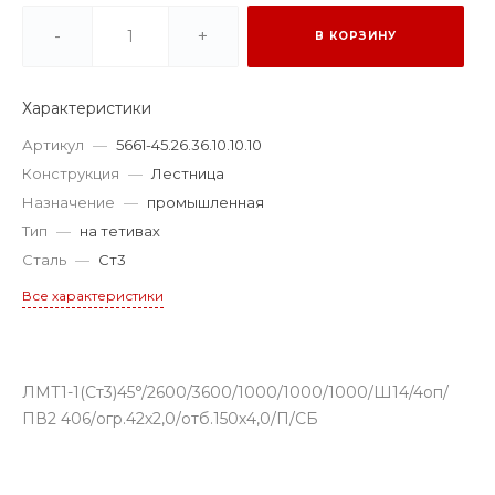
-
+
В КОРЗИНУ
Характеристики
Артикул
—
5661-45.26.36.10.10.10
Конструкция
—
Лестница
Назначение
—
промышленная
Тип
—
на тетивах
Сталь
—
Ст3
Все характеристики
ЛМТ1-1(Ст3)45°/2600/3600/1000/1000/1000/Ш14/4оп/
ПВ2 406/огр.42х2,0/отб.150х4,0/П/СБ