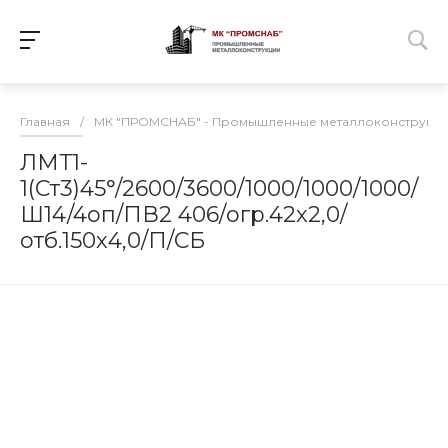
Главная
/
МК "ПРОМСНАБ" - Промышленные металлоконструкц
ЛМТ1-
1(Ст3)45°/2600/3600/1000/1000/1000/
Ш14/4оп/ПВ2 406/огр.42х2,0/
отб.150х4,0/П/СБ