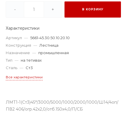
-
+
В КОРЗИНУ
Характеристики
Артикул
—
5661-45.30.50.10.20.10
Конструкция
—
Лестница
Назначение
—
промышленная
Тип
—
на тетивах
Сталь
—
Ст3
Все характеристики
ЛМТ1-1(Ст3)45°/3000/5000/1000/2000/1000/Ш14/4оп/
ПВ2 406/огр.42х2,0/отб.150х4,0/П/СБ