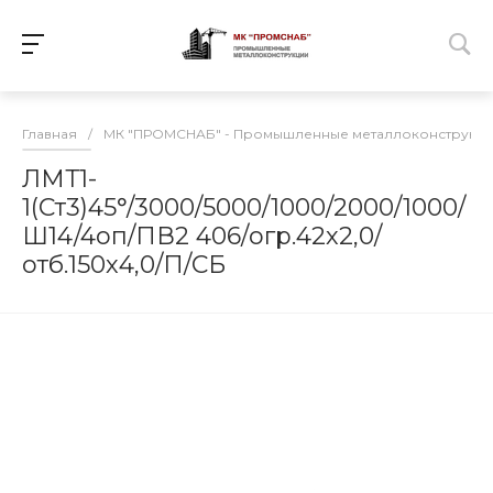
Главная
/
МК "ПРОМСНАБ" - Промышленные металлоконструкц
ЛМТ1-
1(Ст3)45°/3000/5000/1000/2000/1000/
Ш14/4оп/ПВ2 406/огр.42х2,0/
отб.150х4,0/П/СБ