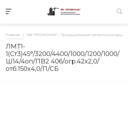
Главная
/
МК "ПРОМСНАБ" - Промышленные металлоконструкц
ЛМТ1-
1(Ст3)45°/3200/4400/1000/1200/1000/
Ш14/4оп/ПВ2 406/огр.42х2,0/
отб.150х4,0/П/СБ