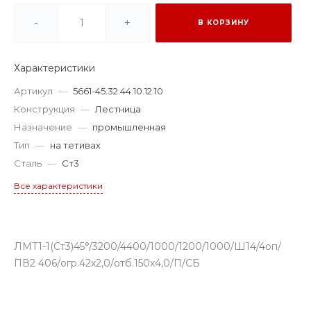
-
+
В КОРЗИНУ
Характеристики
Артикул
—
5661-45.32.44.10.12.10
Конструкция
—
Лестница
Назначение
—
промышленная
Тип
—
на тетивах
Сталь
—
Ст3
Все характеристики
ЛМТ1-1(Ст3)45°/3200/4400/1000/1200/1000/Ш14/4оп/
ПВ2 406/огр.42х2,0/отб.150х4,0/П/СБ