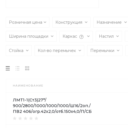
Розничная цена
Конструкция
Назначение
Ширина площадки
Каркас
Настил
Стойка
Кол-во перемычек
Перемычки
НАИМЕНОВАНИЕ
ЛМТ1-1(Ст3)27°/
900/2800/1000/1000/1000/Ш16/2оп./
ПВ2 406/огр.42х2,0/отб.150х4,0/П/СБ