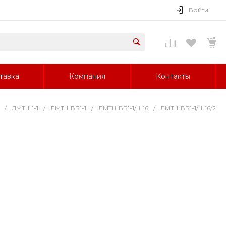
Войти
тавка
Компания
Контакты
/
ЛМТШ1-1
/
ЛМТШВБ1-1
/
ЛМТШВБ1-1/Ш16
/
ЛМТШВБ1-1/Ш16/2