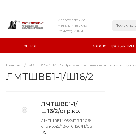
Изготовление
металлических
конструкций
Главная
Каталог продукции
Главная
/
МК "ПРОМСНАБ" - Промышленные металлоконструкц
ЛМТШВБ1-1/Ш16/2
ЛМТШВБ1-1/
Ш16/2/огр.кр.
ЛМТШВБ1-1/16/2/ПВЛ406/
огр.кр.42/42/отб.150/П/СБ
179