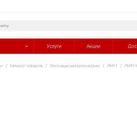
Услуги
Акции
Дос
ии
/
Каталог товаров
/
Лестницы металлические
/
ЛМ1-1
/
ЛМТ1-1