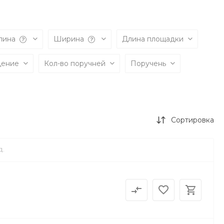
лина
Ширина
Длина площадки
дение
Кол-во поручней
Поручень
Сортировка
Д.