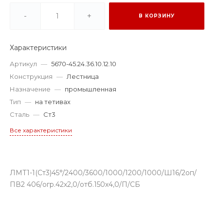
-
+
В КОРЗИНУ
Характеристики
Артикул
—
5670-45.24.36.10.12.10
Конструкция
—
Лестница
Назначение
—
промышленная
Тип
—
на тетивах
Сталь
—
Ст3
Все характеристики
ЛМТ1-1(Ст3)45°/2400/3600/1000/1200/1000/Ш16/2оп/
ПВ2 406/огр.42х2,0/отб.150х4,0/П/СБ