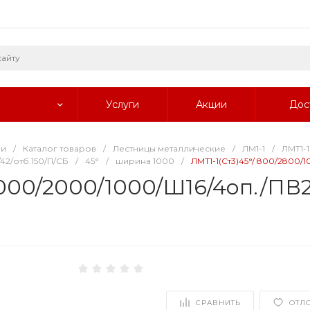
Услуги
Акции
Дос
ии
/
Каталог товаров
/
Лестницы металлические
/
ЛМ1-1
/
ЛМТ1-1
42/отб.150/П/СБ
/
45°
/
ширина 1000
/
ЛМТ1-1(Ст3)45°/ 800/2800/
1000/2000/1000/Ш16/4оп./ПВ2
СРАВНИТЬ
ОТЛ