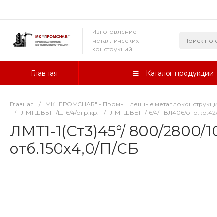
Изготовление
металлических
конструкций
Главная
Каталог продукции
Главная
/
МК "ПРОМСНАБ" - Промышленные металлоконструкц
/
ЛМТШВБ1-1/Ш16/4/огр.кр.
/
ЛМТШВБ1-1/16/4/ПВЛ406/огр.кр.42/
ЛМТ1-1(Ст3)45°/ 800/2800/
отб.150х4,0/П/СБ