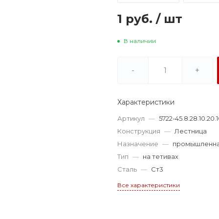
1 руб.
/
шт
В наличии
-
+
Характеристики
Артикул
—
5722-45.8.28.10.20.
Конструкция
—
Лестница
Назначение
—
промышленн
Тип
—
на тетивах
Сталь
—
Ст3
Все характеристики