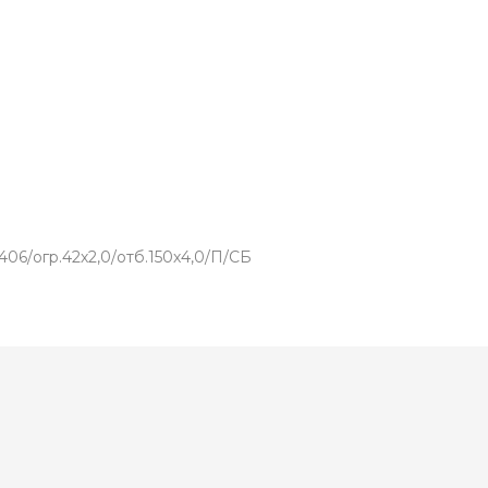
06/огр.42х2,0/отб.150х4,0/П/СБ