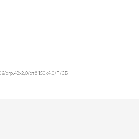
/огр.42х2,0/отб.150х4,0/П/СБ