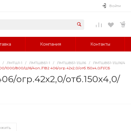
Войти
тавка
Компания
Контакты
/
ЛМТШ1-1
/
ЛМТШВБ1-1
/
ЛМТШВБ1-1/Ш16
/
ЛМТШВБ1-1/Ш16/4
00/1000/800/Ш16/4оп./ПВ2 406/огр.42х2,0/отб.150х4,0/П/СБ
6/огр.42х2,0/отб.150х4,0/
ОЖИТЬ