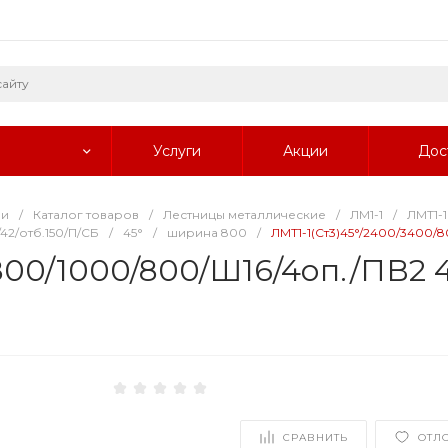
Услуги
Акции
Дос
ии
/
Каталог товаров
/
Лестницы металлические
/
ЛМ1-1
/
ЛМТ1-1
42/отб.150/П/СБ
/
45°
/
ширина 800
/
ЛМТ1-1(Ст3)45°/2400/3400/8
800/1000/800/Ш16/4оп./ПВ2 40
СРАВНИТЬ
ОТЛ