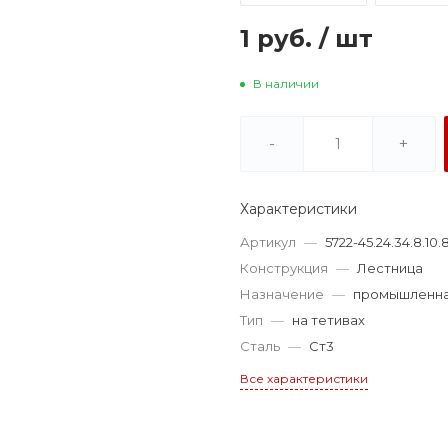
1 руб.
/
шт
В наличии
-
+
Характеристики
Артикул
—
5722-45.24.34.8.10.
Конструкция
—
Лестница
Назначение
—
промышленн
Тип
—
на тетивах
Сталь
—
Ст3
Все характеристики