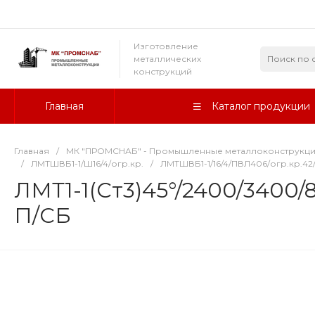
Изготовление
металлических
конструкций
Главная
Каталог продукции
Главная
/
МК "ПРОМСНАБ" - Промышленные металлоконструкц
/
ЛМТШВБ1-1/Ш16/4/огр.кр.
/
ЛМТШВБ1-1/16/4/ПВЛ406/огр.кр.42/
ЛМТ1-1(Ст3)45°/2400/3400/
П/СБ