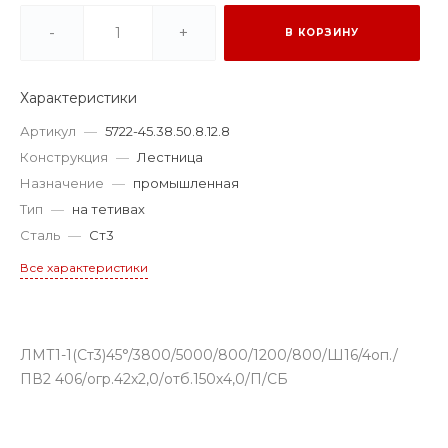
-
+
В КОРЗИНУ
Характеристики
Артикул
—
5722-45.38.50.8.12.8
Конструкция
—
Лестница
Назначение
—
промышленная
Тип
—
на тетивах
Сталь
—
Ст3
Все характеристики
ЛМТ1-1(Ст3)45°/3800/5000/800/1200/800/Ш16/4оп./
ПВ2 406/огр.42х2,0/отб.150х4,0/П/СБ