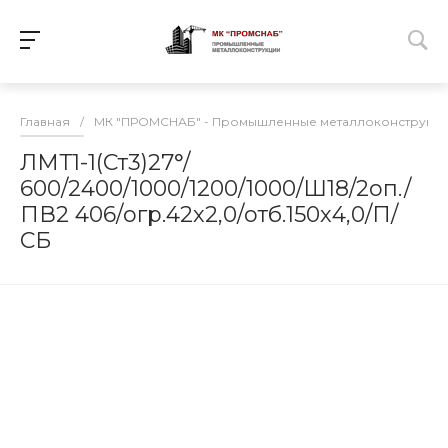
Главная
/
МК "ПРОМСНАБ" - Промышленные металлоконструкц
ЛМТ1-1(Ст3)27°/
600/2400/1000/1200/1000/Ш18/2оп./
ПВ2 406/огр.42х2,0/отб.150х4,0/П/
СБ