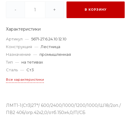
-
+
В КОРЗИНУ
Характеристики
Артикул
—
5671-27.6.24.10.12.10
Конструкция
—
Лестница
Назначение
—
промышленная
Тип
—
на тетивах
Сталь
—
Ст3
Все характеристики
ЛМТ1-1(Ст3)27°/ 600/2400/1000/1200/1000/Ш18/2оп./
ПВ2 406/огр.42х2,0/отб.150х4,0/П/СБ