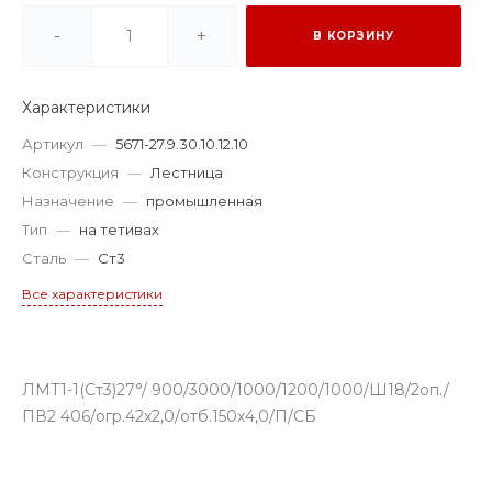
-
+
В КОРЗИНУ
Характеристики
Артикул
—
5671-27.9.30.10.12.10
Конструкция
—
Лестница
Назначение
—
промышленная
Тип
—
на тетивах
Сталь
—
Ст3
Все характеристики
ЛМТ1-1(Ст3)27°/ 900/3000/1000/1200/1000/Ш18/2оп./
ПВ2 406/огр.42х2,0/отб.150х4,0/П/СБ