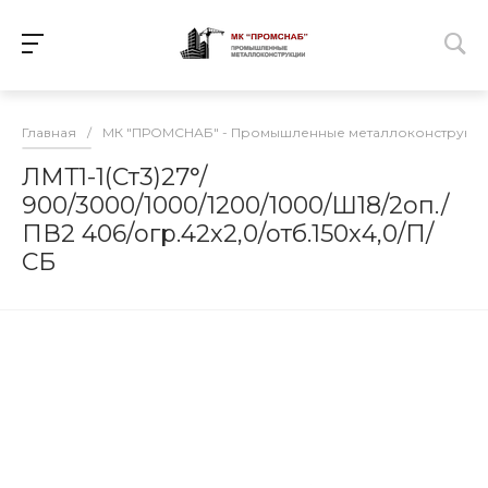
Главная
/
МК "ПРОМСНАБ" - Промышленные металлоконструкц
ЛМТ1-1(Ст3)27°/
900/3000/1000/1200/1000/Ш18/2оп./
ПВ2 406/огр.42х2,0/отб.150х4,0/П/
СБ