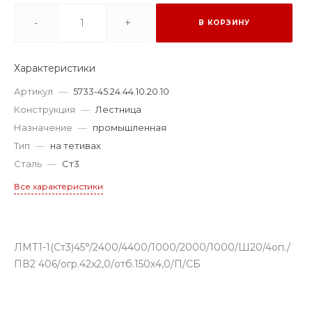
-
+
В КОРЗИНУ
Характеристики
Артикул
—
5733-45.24.44.10.20.10
Конструкция
—
Лестница
Назначение
—
промышленная
Тип
—
на тетивах
Сталь
—
Ст3
Все характеристики
ЛМТ1-1(Ст3)45°/2400/4400/1000/2000/1000/Ш20/4оп./
ПВ2 406/огр.42х2,0/отб.150х4,0/П/СБ