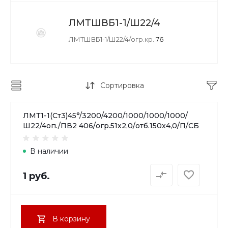
ЛМТШВБ1-1/Ш22/4
ЛМТШВБ1-1/Ш22/4/огр.кр.
76
Сортировка
ЛМТ1-1(Ст3)45°/3200/4200/1000/1000/1000/
Ш22/4оп./ПВ2 406/огр.51х2,0/отб.150х4,0/П/СБ
В наличии
1 руб.
В корзину