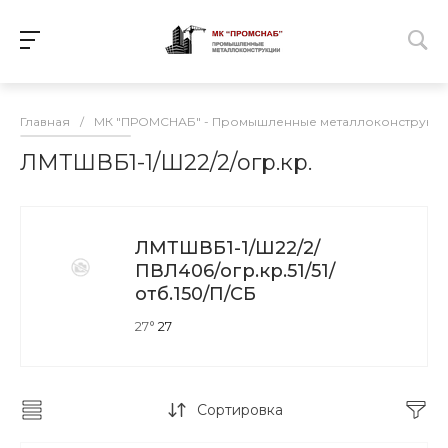
Главная
/
МК "ПРОМСНАБ" - Промышленные металлоконструкц
ЛМТШВБ1-1/Ш22/2/огр.кр.
ЛМТШВБ1-1/Ш22/2/
ПВЛ406/огр.кр.51/51/
отб.150/П/СБ
27°
27
Сортировка