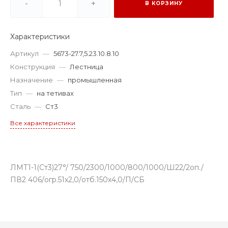
-
+
В КОРЗИНУ
Характеристики
Артикул
—
5673-27.7,5.23.10.8.10
Конструкция
—
Лестница
Назначение
—
промышленная
Тип
—
на тетивах
Сталь
—
Ст3
Все характеристики
ЛМТ1-1(Ст3)27°/ 750/2300/1000/800/1000/Ш22/2оп./
ПВ2 406/огр.51х2,0/отб.150х4,0/П/СБ