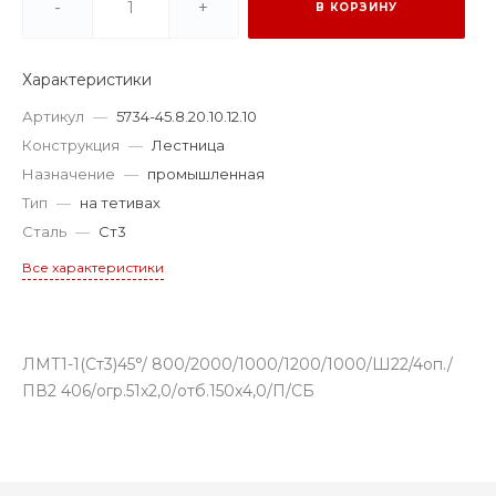
-
+
В КОРЗИНУ
Характеристики
Артикул
—
5734-45.8.20.10.12.10
Конструкция
—
Лестница
Назначение
—
промышленная
Тип
—
на тетивах
Сталь
—
Ст3
Все характеристики
ЛМТ1-1(Ст3)45°/ 800/2000/1000/1200/1000/Ш22/4оп./
ПВ2 406/огр.51х2,0/отб.150х4,0/П/СБ