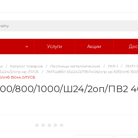
Услуги
Акции
Дос
ии
/
Каталог товаров
/
Лестницы металлические
/
ЛМ1-1
/
ЛМТ1-1
Ш24/2/огр.кр./П/СБ
/
ЛМТШВБ1-1/Ш24/2/ПВЛ406/огр.кр.51/51/отб.150
0/отб.150х4,0/П/СБ
000/800/1000/Ш24/2оп/ПВ2 40