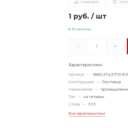
СРАВНИТЬ
ОТЛ
1 руб.
/
шт
В наличии
-
+
Характеристики
Артикул
—
5660-27.4,5.17.10.8.1
Конструкция
—
Лестница
Назначение
—
промышленн
Тип
—
на тетивах
Сталь
—
Ст3
Все характеристики