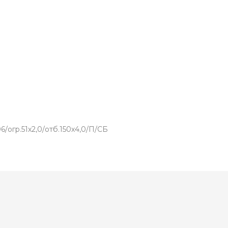
/огр.51х2,0/отб.150х4,0/П/СБ