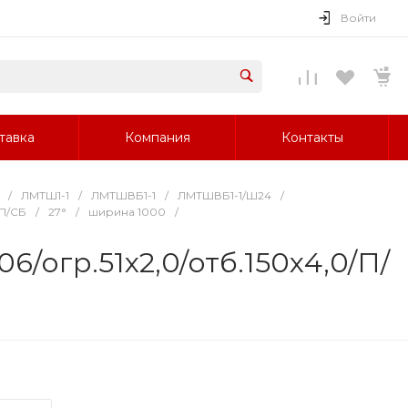
Войти
тавка
Компания
Контакты
/
ЛМТШ1-1
/
ЛМТШВБ1-1
/
ЛМТШВБ1-1/Ш24
/
/П/СБ
/
27°
/
ширина 1000
/
6/огр.51х2,0/отб.150х4,0/П/