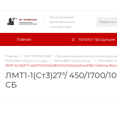
Изготовление
металлических
конструкций
Главная
Каталог продукции
Главная
/
МК "ПРОМСНАБ" - Промышленные металлоконструкц
ЛМТШВБ1-1/Ш24/2 опоры
/
ЛМТШВБ1-1/Ш24/2/огр.
/
ЛМТШВБ1-1/
ЛМТ1-1(Ст3)27°/ 450/1700/1000/800/1000/Ш24/2оп/ПВ2 406/огр.51х2,
ЛМТ1-1(Ст3)27°/ 450/1700/1
СБ