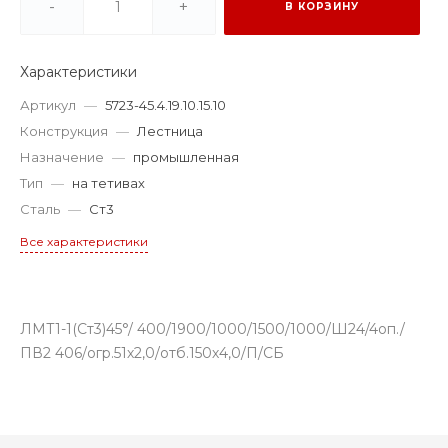
-
+
В КОРЗИНУ
Характеристики
Артикул
—
5723-45.4.19.10.15.10
Конструкция
—
Лестница
Назначение
—
промышленная
Тип
—
на тетивах
Сталь
—
Ст3
Все характеристики
ЛМТ1-1(Ст3)45°/ 400/1900/1000/1500/1000/Ш24/4оп./
ПВ2 406/огр.51х2,0/отб.150х4,0/П/СБ