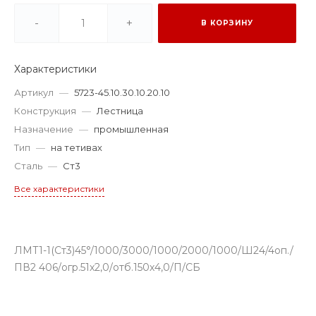
-
+
В КОРЗИНУ
Характеристики
Артикул
—
5723-45.10.30.10.20.10
Конструкция
—
Лестница
Назначение
—
промышленная
Тип
—
на тетивах
Сталь
—
Ст3
Все характеристики
ЛМТ1-1(Ст3)45°/1000/3000/1000/2000/1000/Ш24/4оп./
ПВ2 406/огр.51х2,0/отб.150х4,0/П/СБ