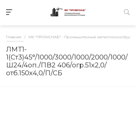
Главная
/
МК "ПРОМСНАБ" - Промышленные металлоконструкц
ЛМТ1-
1(Ст3)45°/1000/3000/1000/2000/1000/
Ш24/4оп./ПВ2 406/огр.51х2,0/
отб.150х4,0/П/СБ