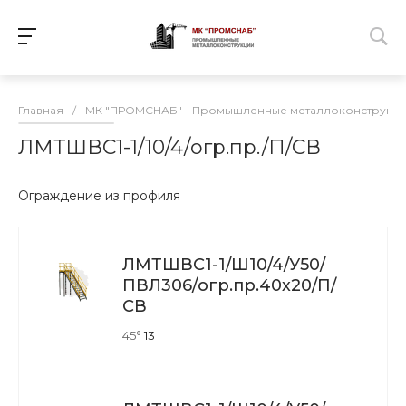
Главная
/
МК "ПРОМСНАБ" - Промышленные металлоконструкц
ЛМТШВС1-1/10/4/огр.пр./П/СВ
Ограждение из профиля
ЛМТШВС1-1/Ш10/4/У50/
ПВЛ306/огр.пр.40х20/П/
СВ
45°
13