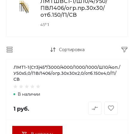
ЛМТШВС1-1/Ш10/4/У50/
ПВЛ406/огр.пр.30х30/
отб.150/П/СВ
45°
1
Сортировка
ЛМТ1-1(Ст3)45°/3000/4000/1000/1000/Ш10/4оп./
У50х5,0/ПВЛ406/огр.30х30х2,0/отб.150х4,0/П/
СВ
В наличии
1 руб.
В корзину