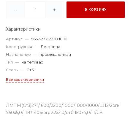
-
+
В КОРЗИНУ
Характеристики
Артикул
—
5657-27.6.22.10.10.10
Конструкция
—
Лестница
Назначение
—
промышленная
Тип
—
на тетивах
Сталь
—
Ст3
Все характеристики
ЛМТ1-1(Ст3)27°/ 600/2200/1000/1000/1000/Ш12/2оп/
У50х5,0/ПВЛ406/огр.32х2,0/отб.150х4,0/П/СВ