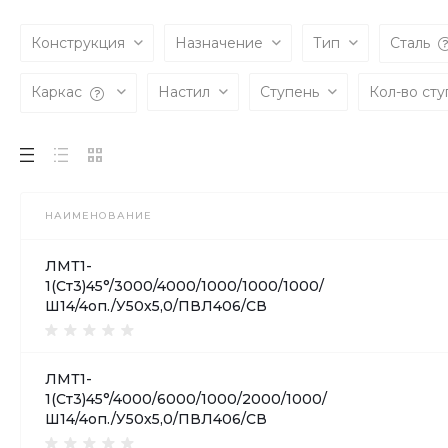
Конструкция
Назначение
Тип
Сталь
Каркас
Настил
Ступень
Кол-во ст
НАИМЕНОВАНИЕ
ЛМТ1-
1(Ст3)45°/3000/4000/1000/1000/1000/
Ш14/4оп./У50х5,0/ПВЛ406/СВ
ЛМТ1-
1(Ст3)45°/4000/6000/1000/2000/1000/
Ш14/4оп./У50х5,0/ПВЛ406/СВ