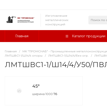
Изготовление
металлических
конструкций
Главная
Каталог продукции
Главная
/
МК "ПРОМСНАБ" - Промышленные металлоконструкц
ЛМТШВС1-1/Ш14/4 опоры
/
ЛМТШВС1-1/Ш14/4/без огр.
/
ЛМТШВС1
ЛМТШВС1-1/Ш14/4/У50/ПВЛ
45°
ширина 1000
76