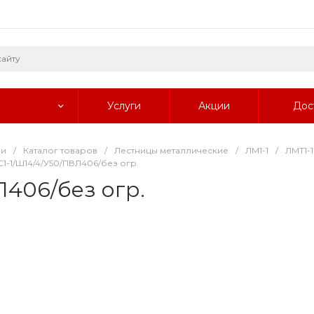
Услуги
Акции
Дос
ии
/
Каталог товаров
/
Лестницы металлические
/
ЛМ1-1
/
ЛМТ1-1
-1/Ш14/4/У50/ПВЛ406/без огр.
406/без огр.