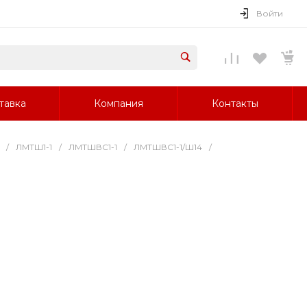
Войти
тавка
Компания
Контакты
/
ЛМТШ1-1
/
ЛМТШВС1-1
/
ЛМТШВС1-1/Ш14
/