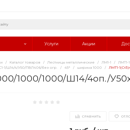
Услуги
Акции
Дос
ии
/
Каталог товаров
/
Лестницы металлические
/
ЛМ1-1
/
ЛМТ1-1
-1/Ш14/4/У50/ПВЛ406/без огр.
/
45°
/
ширина 1000
/
ЛМТ1-1(Ст3
1000/1000/1000/Ш14/4оп./У5
СРАВНИТЬ
ОТЛ