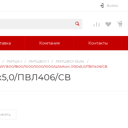
Войти
тавка
Компания
Контакты
/
ЛМТШ1-1
/
ЛМТШВС1-1
/
ЛМТШВС1-1/Ш14
/
)45°/ 800/1800/1000/1000/1000/Ш14/4оп./У50х5,0/ПВЛ406/СВ
0х5,0/ПВЛ406/СВ
ОЖИТЬ