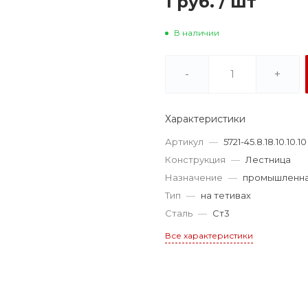
1 руб.
/
шт
В наличии
-
+
Характеристики
Артикул
—
5721-45.8.18.10.10.10
Конструкция
—
Лестница
Назначение
—
промышленн
Тип
—
на тетивах
Сталь
—
Ст3
Все характеристики