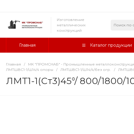
Изготовление
металлических
конструкций
Главная
Каталог продукции
Главная
/
МК "ПРОМСНАБ" - Промышленные металлоконструкц
ЛМТШВС1-1/Ш14/4 опоры
/
ЛМТШВС1-1/Ш14/4/без огр.
/
ЛМТШВС1
ЛМТ1-1(Ст3)45°/ 800/1800/