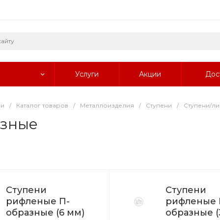
Услуги
Акции
Дос
ии
/
Каталог товаров
/
Металлоизделия
/
Ступени
/
Ступени/ли
азные
Ступени
Ступени
рифленые П-
рифленые 
образные (6 мм)
образные (