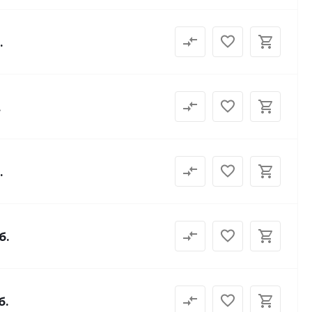
.
.
.
б.
б.