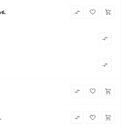
уб.
.