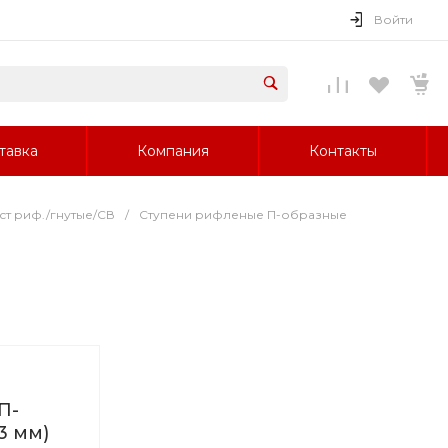
Войти
тавка
Компания
Контакты
ст риф./гнутые/СВ
/
Ступени рифленые П-образные
П-
3 мм)