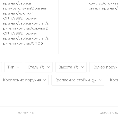
круглых/стойка
круглых/стойка 
прямоугольная/2 ригеля
ригеля круглы
круглых/крючки
1
ОГЛ (AISI)/2 поручня
круглых/стойка круглая/2
ригеля круглых/крючки
2
ОГЛ (AISI)/2 поручня
круглых/стойка круглая/2
ригеля круглых/СПС
5
Тип
Сталь
Высота
Кол-во пору
Крепление поручня
Крепление стойки
Кре
НАЛИЧИЕ
ЦЕНА ЗА Е