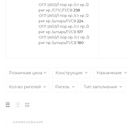
ОГЛ (AISI)/1 пор.кр./ст.кр./2
риг.кр./СПС/П/СВ
258
ОГЛ (AISI)/1 пор.кр./ст.кр./2
риг.кр./штырь/П/СВ
224
ОГЛ (AISI)/1 пор.кр./ст.пр./2
риг.кр./штырь/П/СВ
107
ОГЛ (AISI)/1 пор.пр./ст.пр./2
риг.пр./штырь/П/СВ
180
Розничная цена
Конструкция
Назначение
Кол-во ригелей
Ригель
Тип заполнения
НАИМЕНОВАНИЕ