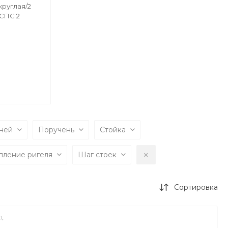
круглая/2
х/СПС
2
чней
Поручень
Стойка
пление ригеля
Шаг стоек
Сортировка
Д.