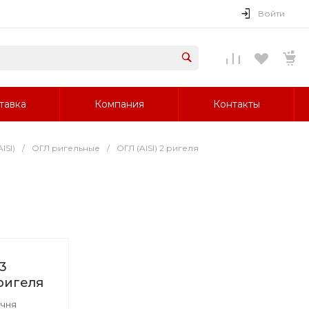
Войти
тавка
Компания
Контакты
ISI)
/
ОГЛ ригельные
/
ОГЛ (AISI) 2 ригеля
3
ригеля
учня