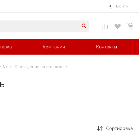
Войти
тавка
Компания
Контакты
ISI)
/
Ограждения со стеклом
/
ь
Сортировка