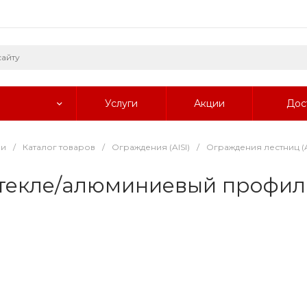
Услуги
Акции
Дос
ии
/
Каталог товаров
/
Ограждения (AISI)
/
Ограждения лестниц (A
текле/алюминиевый профил