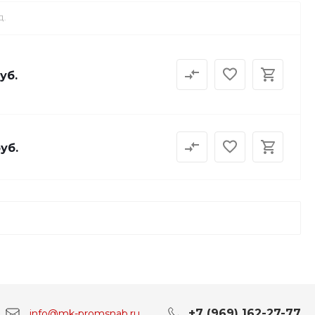
Д.
уб.
руб.
+7 (969) 162-27-77
info@mk-promsnab.ru