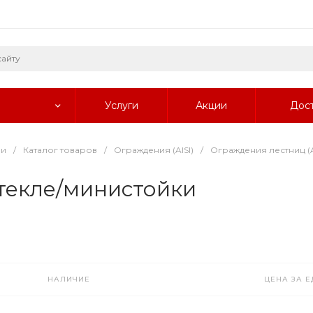
Услуги
Акции
Дос
ии
/
Каталог товаров
/
Ограждения (AISI)
/
Ограждения лестниц (A
текле/министойки
НАЛИЧИЕ
ЦЕНА ЗА Е