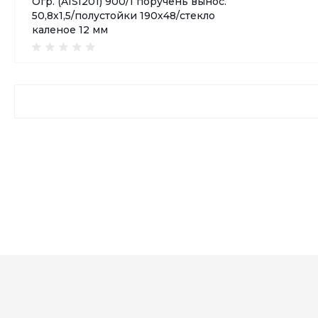
Огр. (AISI201) 900/1 поручень вынос.
50,8х1,5/полустойки 190х48/стекло
каленое 12 мм