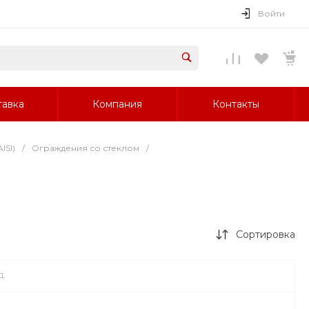
Войти
тавка
Компания
Контакты
ISI)
/
Ограждения со стеклом
/
Сортировка
Д.