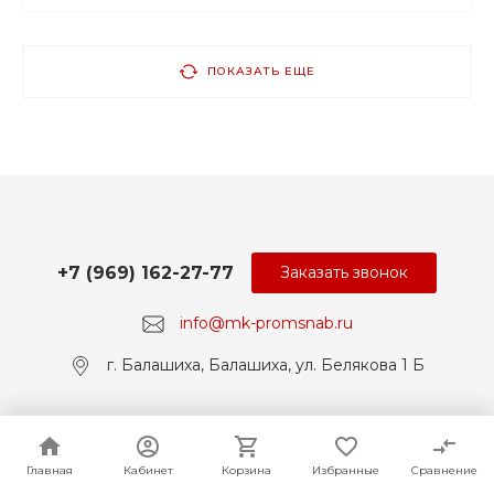
ПОКАЗАТЬ ЕЩЕ
+7 (969) 162-27-77
Заказать звонок
info@mk-promsnab.ru
г. Балашиха, Балашиха, ул. Белякова 1 Б
© 2017-2026 Universe, Все права защищены
Главная
Главная
Кабинет
Кабинет
Корзина
Корзина
Избранные
Избранные
Сравнение
Сравнение