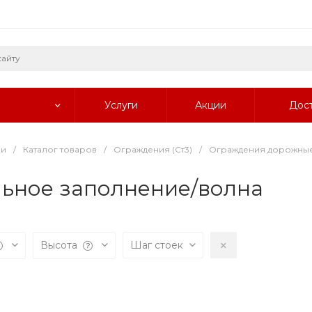
Услуги
Акции
Дос
ии
/
Каталог товаров
/
Ограждения (Ст3)
/
Ограждения дорожны
ьное заполнение/волна
Высота
Шаг стоек