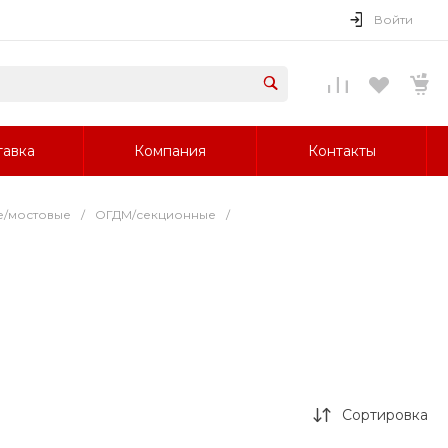
Войти
тавка
Компания
Контакты
е/мостовые
/
ОГДМ/секционные
/
Сортировка