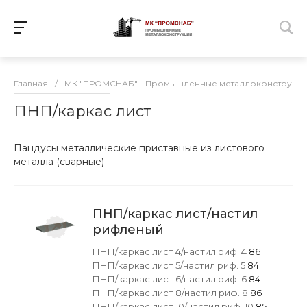
Главная
/
МК "ПРОМСНАБ" - Промышленные металлоконструкц
ПНП/каркас лист
Пандусы металлические приставные из листового
металла (сварные)
ПНП/каркас лист/настил
рифленый
ПНП/каркас лист 4/настил риф. 4
86
ПНП/каркас лист 5/настил риф. 5
84
ПНП/каркас лист 6/настил риф. 6
84
ПНП/каркас лист 8/настил риф. 8
86
ПНП/каркас лист 10/настил риф. 10
85